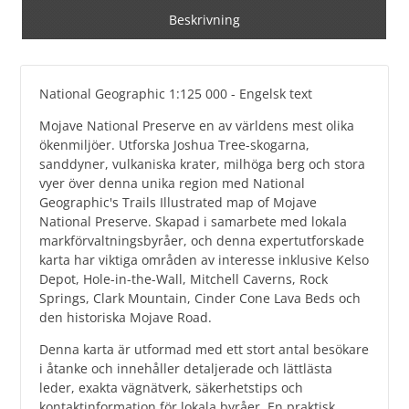
Beskrivning
National Geographic 1:125 000 - Engelsk text
Mojave National Preserve en av världens mest olika
ökenmiljöer. Utforska Joshua Tree-skogarna,
sanddyner, vulkaniska krater, milhöga berg och stora
vyer över denna unika region med National
Geographic's Trails Illustrated map of Mojave
National Preserve. Skapad i samarbete med lokala
markförvaltningsbyråer, och denna expertutforskade
karta har viktiga områden av interesse inklusive Kelso
Depot, Hole-in-the-Wall, Mitchell Caverns, Rock
Springs, Clark Mountain, Cinder Cone Lava Beds och
den historiska Mojave Road.
Denna karta är utformad med ett stort antal besökare
i åtanke och innehåller detaljerade och lättlästa
leder, exakta vägnätverk, säkerhetstips och
kontaktinformation för lokala byråer. En praktisk