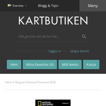
Meny
Blogg & Tips
Svenska
Välkommen! Du kan
logga in
eller
skapa konto
.
Hem
Mina favoriter (0)
Mitt konto
Kassa
»
Hem
Mojave National Preserve NGS