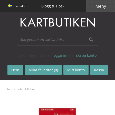
Meny
Blogg & Tips
Svenska
Välkommen! Du kan
logga in
eller
skapa konto
.
Hem
Mina favoriter (0)
Mitt konto
Kassa
»
Hem
Polen Michelin