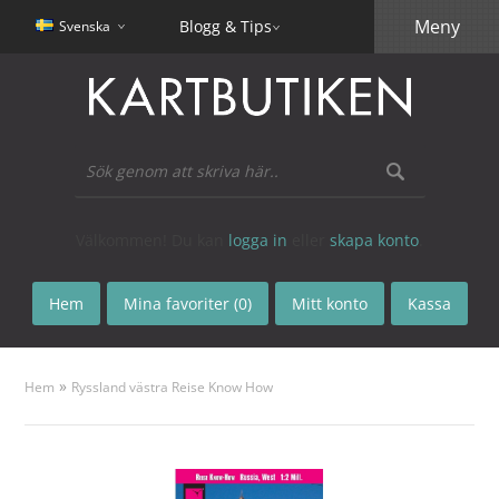
Meny
Blogg & Tips
Svenska
Välkommen! Du kan
logga in
eller
skapa konto
.
Hem
Mina favoriter (0)
Mitt konto
Kassa
»
Hem
Ryssland västra Reise Know How