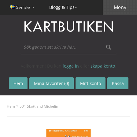
Meny
Blogg & Tips
Svenska
Välkommen! Du kan
logga in
eller
skapa konto
.
Hem
Mina favoriter (0)
Mitt konto
Kassa
»
Hem
501 Skottland Michelin