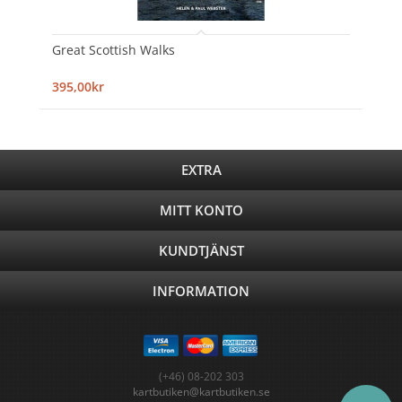
Great Scottish Walks
395,00kr
EXTRA
MITT KONTO
KUNDTJÄNST
INFORMATION
(+46) 08-202 303
kartbutiken@kartbutiken.se