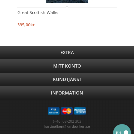
Great Scottish Walks
395,00kr
EXTRA
MITT KONTO
KUNDTJÄNST
INFORMATION
(+46) 08-202 303
kartbutiken@kartbutiken.se
(0)