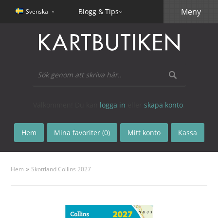
Meny
Blogg & Tips
Svenska
Välkommen! Du kan
logga in
eller
skapa konto
.
Hem
Mina favoriter (0)
Mitt konto
Kassa
»
Hem
Skottland Collins 2027