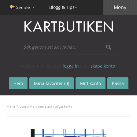
Meny
Blogg & Tips
Svenska
Välkommen! Du kan
logga in
eller
skapa konto
.
Hem
Mina favoriter (0)
Mitt konto
Kassa
»
Hem
Storbritannien små roliga fakta