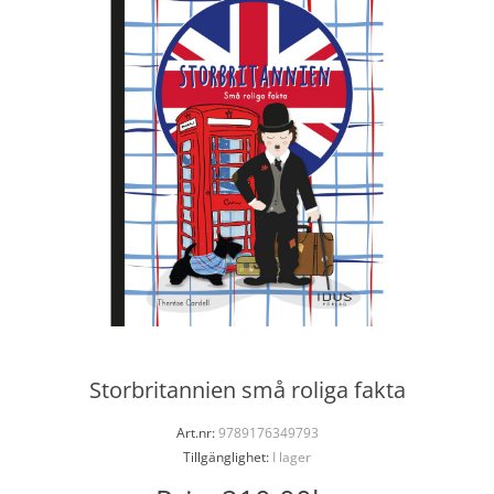
Storbritannien små roliga fakta
Art.nr:
9789176349793
Tillgänglighet:
I lager