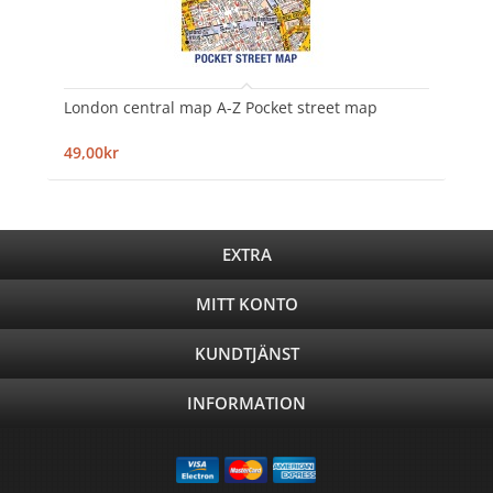
London central map A-Z Pocket street map
49,00kr
EXTRA
MITT KONTO
KUNDTJÄNST
INFORMATION