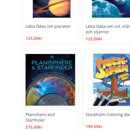
Lätta fakta om planeter
Lätta fakta om sol, må
och stjärnor
125,00kr
125,00kr
Planishere and
Stockholm Coloring Bo
Starfinder
199,00kr
275,00kr