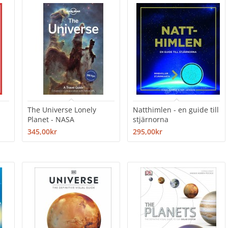
The Universe Lonely
Natthimlen - en guide till
Planet - NASA
stjärnorna
345,00kr
295,00kr