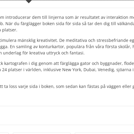
m introducerar dem till linjerna som är resultatet av interaktion m
 När du färglägger boken sida för sida så tar den dig till välkänd
 platser.
timulera mänsklig kreativitet. De meditativa och stressbefriande 
rglägga. En samling av konturkartor, populära från våra första skolår,
m underlag för kreativa uttryck och fantasi.
k kartografen i dig genom att färglägga gator och byggnader, flode
 24 platser i världen, inklusive New York, Dubai, Venedig, sjöarna i
tt ta loss varje sida i boken, som sedan kan fästas på väggen eller 