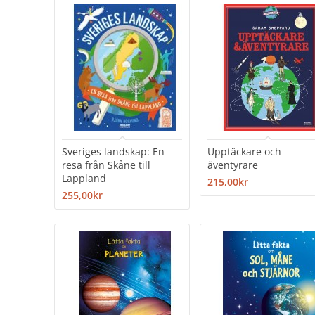
Sveriges landskap: En
Upptäckare och
resa från Skåne till
äventyrare
Lappland
215,00kr
255,00kr