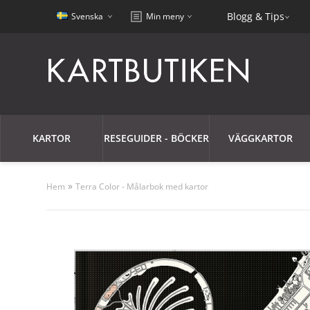
Blogg & Tips
Svenska
Min meny
KARTOR
RESEGUIDER - BÖCKER
VÄGGKARTOR
»
Hem
Terra Color - Målarbok med kartor