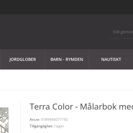
JORDGLOBER
BARN - RYMDEN
NAUTISKT
Terra Color - Målarbok me
Art.nr:
9789984077192
Tillgänglighet:
I lager