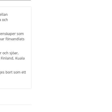
ellan
a och
egenskaper som
 har förvandlats
r och sjöar,
 Finland, Kuala
ges bort som ett