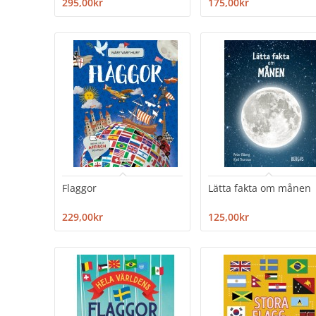
295,00kr
175,00kr
Flaggor
Lätta fakta om månen
229,00kr
125,00kr