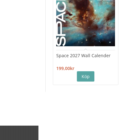
Space 2027 Wall Calender
Hiro
Cale
199,00kr
199,