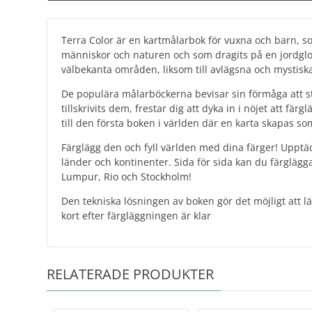
Terra Color är en kartmålarbok för vuxna och barn, so
människor och naturen och som dragits på en jordglob.
välbekanta områden, liksom till avlägsna och mystiska
De populära målarböckerna bevisar sin förmåga att s
tillskrivits dem, frestar dig att dyka in i nöjet att fä
till den första boken i världen där en karta skapas so
Färglägg den och fyll världen med dina färger! Upptäc
länder och kontinenter. Sida för sida kan du färglägga
Lumpur, Rio och Stockholm!
Den tekniska lösningen av boken gör det möjligt att lä
kort efter färgläggningen är klar
RELATERADE PRODUKTER