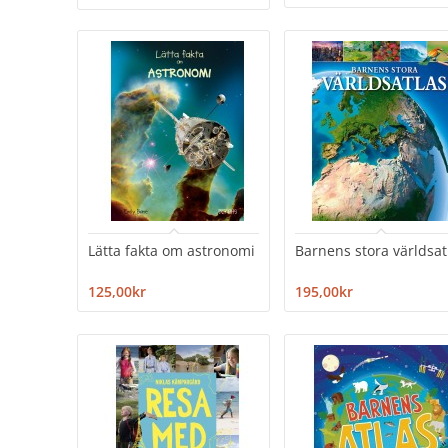
Lätta fakta om astronomi
Barnens stora världsat
125,00kr
195,00kr