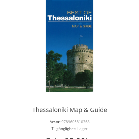
Thessaloniki Map & Guide
Art.nr:
9789605810368
Tillgänglighet:
I lager