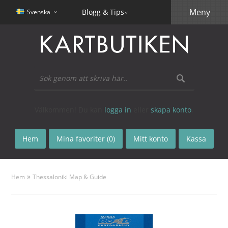
Meny
Blogg & Tips
Svenska
Välkommen! Du kan
logga in
eller
skapa konto
.
Hem
Mina favoriter (0)
Mitt konto
Kassa
»
Hem
Thessaloniki Map & Guide