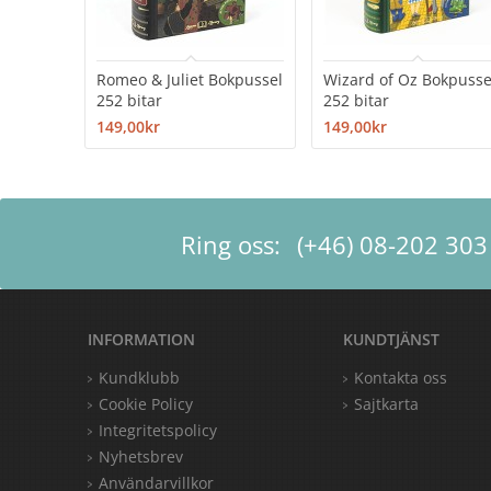
Romeo & Juliet Bokpussel
Wizard of Oz Bokpusse
252 bitar
252 bitar
149,00kr
149,00kr
Ring oss:
(+46) 08-202 303
INFORMATION
KUNDTJÄNST
Kundklubb
Kontakta oss
Cookie Policy
Sajtkarta
Integritetspolicy
Nyhetsbrev
Användarvillkor