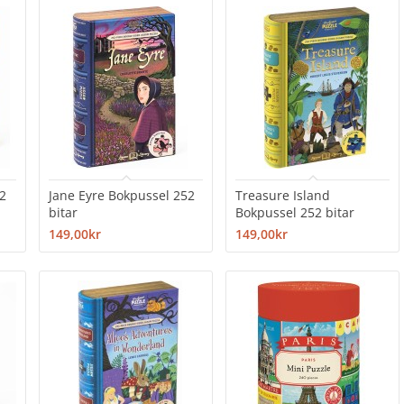
52
Jane Eyre Bokpussel 252
Treasure Island
bitar
Bokpussel 252 bitar
149,00kr
149,00kr