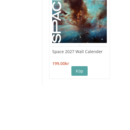
Space 2027 Wall Calender
Hiro
Cale
199,00kr
199,