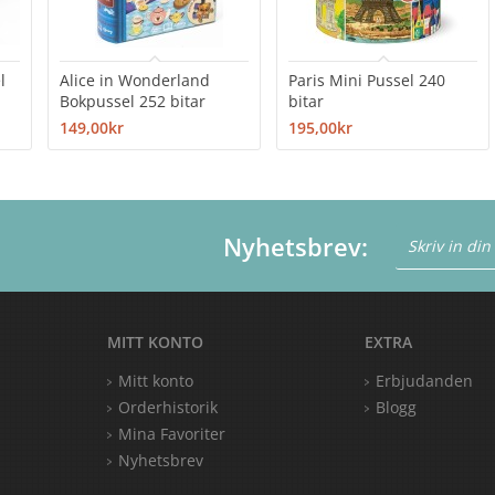
l
Alice in Wonderland
Paris Mini Pussel 240
Bokpussel 252 bitar
bitar
149,00kr
195,00kr
Nyhetsbrev:
MITT KONTO
EXTRA
Mitt konto
Erbjudanden
Orderhistorik
Blogg
Mina Favoriter
Nyhetsbrev