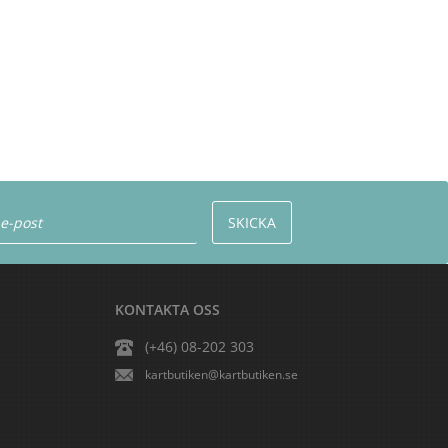
KONTAKTA OSS
(+46) 08-202 303
kartbutiken@kartbutiken.se