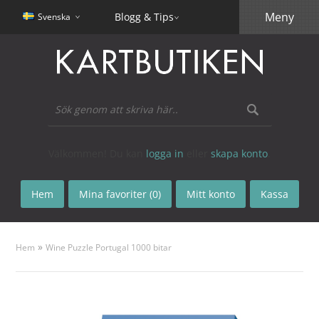
Meny
Blogg & Tips
Svenska
Välkommen! Du kan
logga in
eller
skapa konto
.
Hem
Mina favoriter (0)
Mitt konto
Kassa
»
Hem
Wine Puzzle Portugal 1000 bitar