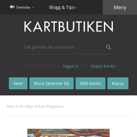
Meny
Blogg & Tips
Svenska
Välkommen! Du kan
logga in
eller
skapa konto
.
Hem
Mina favoriter (0)
Mitt konto
Kassa
»
Hem
An Atlas of Lost Kingdoms