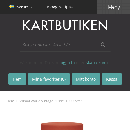
Meny
Blogg & Tips
Svenska
Välkommen! Du kan
logga in
eller
skapa konto
.
Hem
Mina favoriter (0)
Mitt konto
Kassa
»
Hem
Animal World Vintage Pussel 1000 bitar