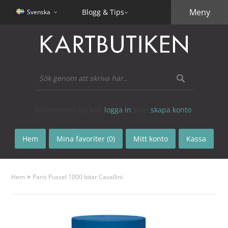
Meny
Blogg & Tips
Svenska
Välkommen! Du kan
logga in
eller
skapa konto
.
Hem
Mina favoriter (0)
Mitt konto
Kassa
»
Hem
Paris Pussel 1000 bitar Cavallini