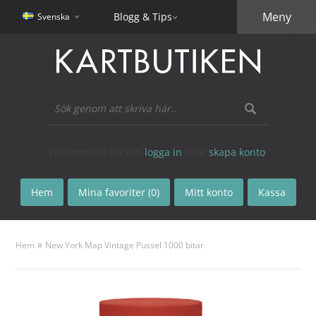
Meny
Blogg & Tips
Svenska
Välkommen! Du kan
logga in
eller
skapa konto
.
Hem
Mina favoriter (0)
Mitt konto
Kassa
»
Hem
New York Map Vintage Pussel 1000 bitar