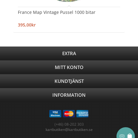
France Map Vintage Pussel 1000 bitar
395,00kr
EXTRA
MITT KONTO
KUNDTJÄNST
INFORMATION
(+46) 08-202 303
kartbutiken@kartbutiken.se
(0)