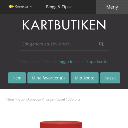
Meny
Blogg & Tips
Svenska
Välkommen! Du kan
logga in
eller
skapa konto
.
Hem
Mina favoriter (0)
Mitt konto
Kassa
»
Hem
Buon Appetito Vintage Pussel 1000 bitar