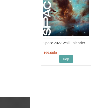
Space 2027 Wall Calender
Hiro
Cale
199,00kr
199,