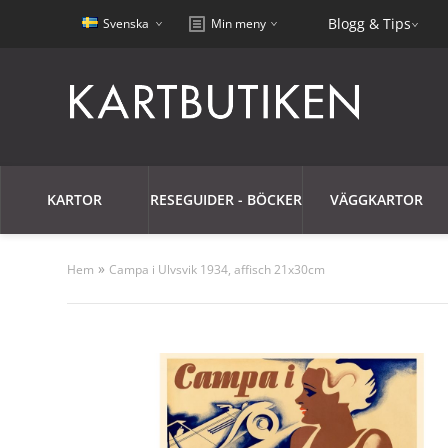
Blogg & Tips
Svenska
Min meny
KARTOR
RESEGUIDER - BÖCKER
VÄGGKARTOR
»
Hem
Campa i Ulvsvik 1934, affisch 21x30cm