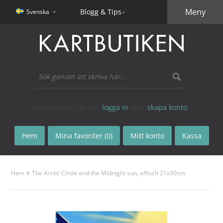
Meny
Blogg & Tips
Svenska
Välkommen! Du kan
logga in
eller
skapa konto
.
Hem
Mina favoriter (0)
Mitt konto
Kassa
»
Hem
The Arctic Circle and the Midnight sun, affisch 21x30cm