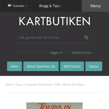
Meny
Blogg & Tips
Svenska
Välkommen! Du kan
logga in
eller
skapa konto
.
Hem
Mina favoriter (0)
Mitt konto
Kassa
»
Hem
Tours in Sweden Stockholm 1920, affisch 21x30cm