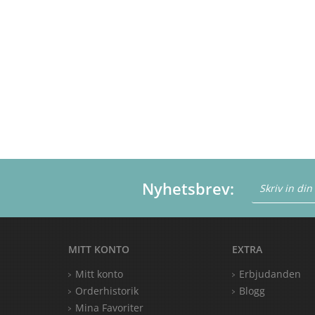
Nyhetsbrev:
MITT KONTO
EXTRA
Mitt konto
Erbjudanden
Orderhistorik
Blogg
Mina Favoriter