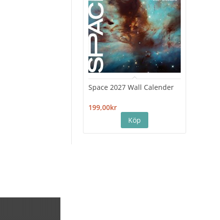
Space 2027 Wall Calender
Hiro
Cale
199,00kr
199,