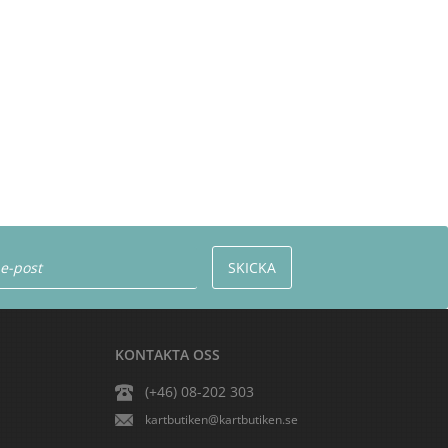
KONTAKTA OSS
(+46) 08-202 303
kartbutiken@kartbutiken.se