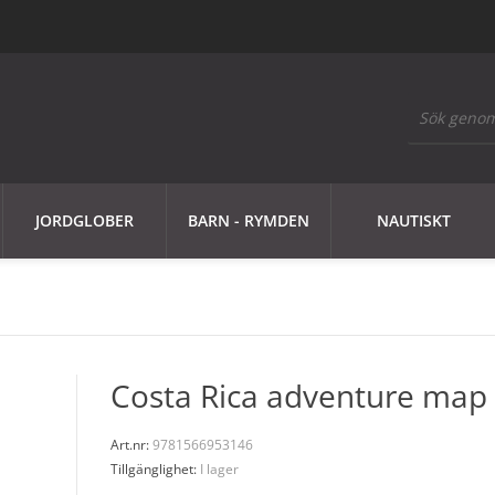
JORDGLOBER
BARN - RYMDEN
NAUTISKT
Costa Rica adventure map
Art.nr:
9781566953146
Tillgänglighet:
I lager