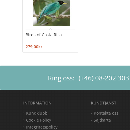
Birds of Costa Rica
279,00kr
Ring oss:
(+46) 08-202 303
INFORMATION
KUNDTJÄNST
Kundklubb
Kontakta oss
Cookie Policy
Sajtkarta
Integritetspolicy