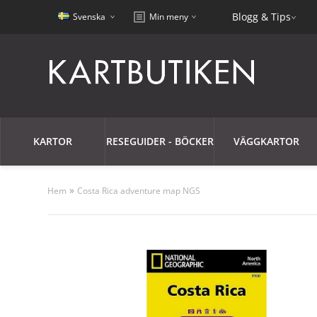
Blogg & Tips
Svenska
Min meny
KARTOR
RESEGUIDER - BÖCKER
VÄGGKARTOR
»
Hem
Costa Rica adventure map NGS