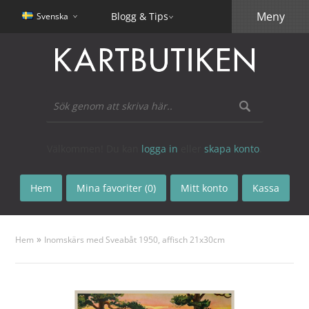
Meny
Blogg & Tips
Svenska
Välkommen! Du kan
logga in
eller
skapa konto
.
Hem
Mina favoriter (0)
Mitt konto
Kassa
»
Hem
Inomskärs med Sveabåt 1950, affisch 21x30cm