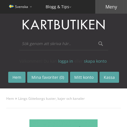
Meny
Blogg & Tips
Svenska
Välkommen! Du kan
logga in
eller
skapa konto
.
Hem
Mina favoriter (0)
Mitt konto
Kassa
»
Hem
Längs Göteborgs kuster, kajer och kanaler