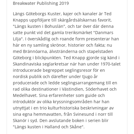
Breakwater Publishing 2019
Längs Göteborgs Kuster, kajer och kanaler är Ted
Knapps uppföljare till skärgårdsälskarnas favorit,
"Längs kusten i Bohuslän", och tar över där denna
satte punkt vid det gamla treriksmärket "Danmars
Lilja". I överskådlig och roande form presenterar han
här en ny samling skrönor, historier och fakta; nu
med Brännöarna, älvstränderna och stapelstaden
Göteborg i blickpunkten. Ted Knapp gjorde sig känd i
Skandinaviska seglarkretsar när han under 1970-talet
introducerade begreppet seglingsresor för en
nordisk publik och därefter under tjugo år
producerade och ledde seglingsarrangemang till en
rad olika destinationer i Västindien, Söderhavet och
Medelhavet. Sina erfarenheter som guide och
introduktör av olika kryssningsområden har han
utnyttjat i en trio kulturhistoriska beskrivningar av
sina egna hemmavatten, från Svinesund i norr till
Skanör i syd. Den avslutande boken i serien blir
"Längs kusten i Halland och Skåne".