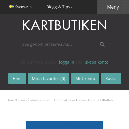
Meny
Blogg & Tips
Svenska
Välkommen! Du kan
logga in
eller
skapa konto
.
Hem
Mina favoriter (0)
Mitt konto
Kassa
»
Hem
Skärgårdens knopar : 100 praktiska knopar för alla tillfällen