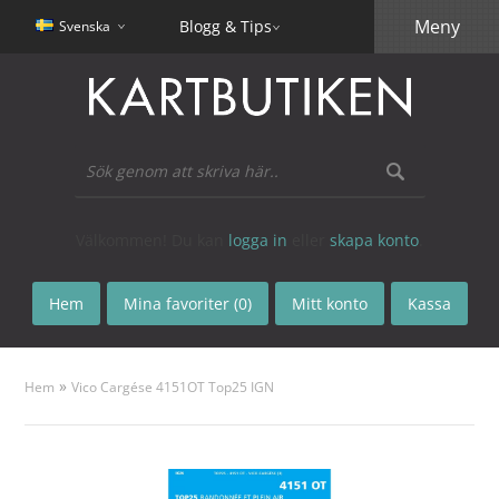
Meny
Blogg & Tips
Svenska
Välkommen! Du kan
logga in
eller
skapa konto
.
Hem
Mina favoriter (0)
Mitt konto
Kassa
»
Hem
Vico Cargése 4151OT Top25 IGN