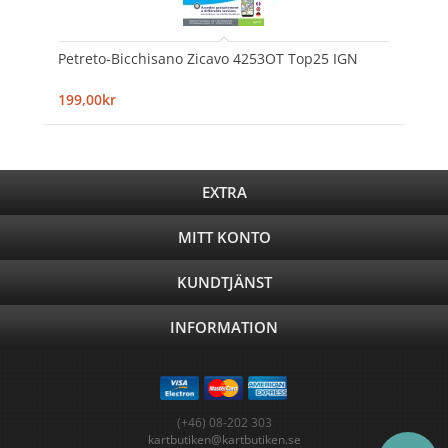
Petreto-Bicchisano Zicavo 4253OT Top25 IGN
199,00kr
EXTRA
MITT KONTO
KUNDTJÄNST
INFORMATION
(+46) 08-202 303
kartbutiken@kartbutiken.se