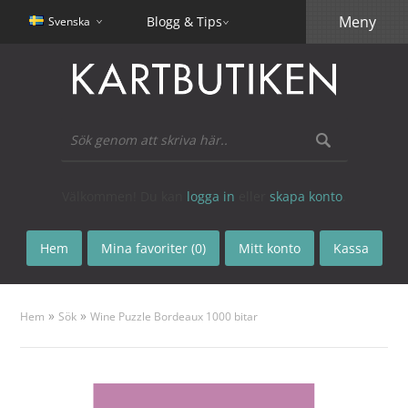
Meny
Blogg & Tips
Svenska
Välkommen! Du kan
logga in
eller
skapa konto
.
Hem
Mina favoriter (0)
Mitt konto
Kassa
»
»
Hem
Sök
Wine Puzzle Bordeaux 1000 bitar