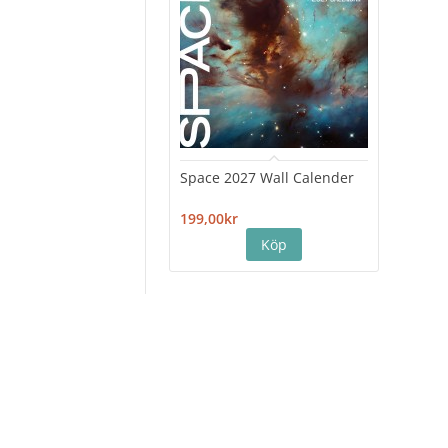
Space 2027 Wall Calender
Hiro
Cale
199,00kr
199,