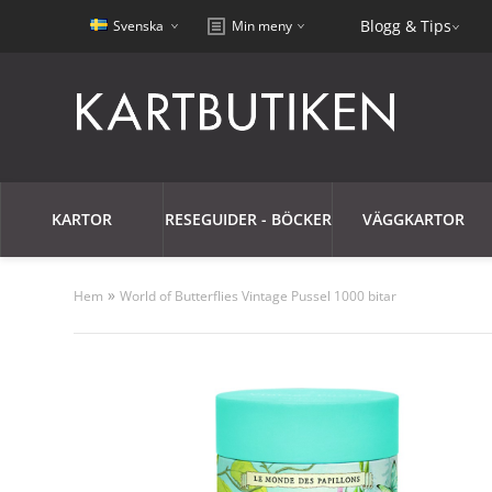
Blogg & Tips
Svenska
Min meny
KARTOR
RESEGUIDER - BÖCKER
VÄGGKARTOR
»
Hem
World of Butterflies Vintage Pussel 1000 bitar